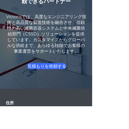
頼できるパートナー
Victorisでは、高度なエンジニアリング技
術と高品質な製造技術を融合させ、信頼
性の高い滅菌容器システムと中央滅菌供
給部門（CSSD）ソリューションを提供
しています。カスタマイズからグローバ
ルな供給まで、あらゆる段階でお客様の
事業運営をサポートいたします。
見積もりを依頼する
住所
イスティクラル・マハレシ
、58. ソカ
ク、