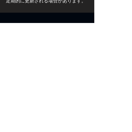
定期的に更新される場合があります。
住所
イスティクラル・マハレシ
、58. ソカ
ク、
No:61、55310、テッケキョイ、
サムスン、トルコ
info@victorishealth.com
+90 362 363 00 01
メニュー
家
私たちについて